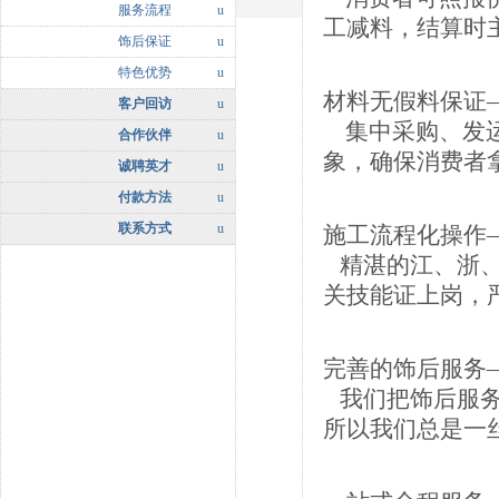
服务流程
u
工减料，结算时
饰后保证
u
特色优势
u
材料无假料保证
客户回访
u
集中采购、发运
合作伙伴
u
象，确保消费者
诚聘英才
u
付款方法
u
联系方式
u
施工流程化操作
精湛的江、浙、
关技能证上岗，严
完善的饰后服务
我们把饰后服务
所以我们总是一